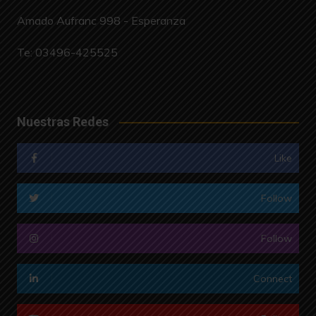
Amado Aufranc 998 - Esperanza
Te:
03496-425525
Nuestras Redes
Like
Follow
Follow
Connect