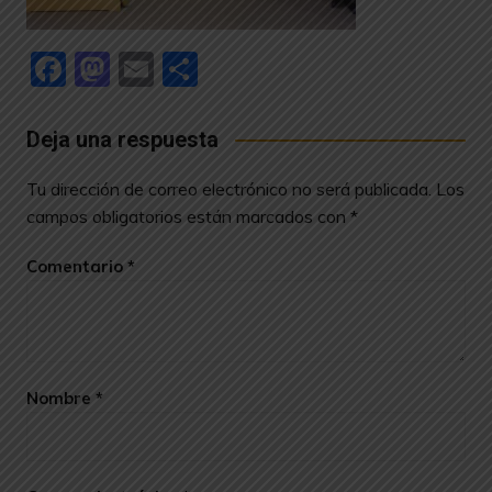
F
M
E
C
a
a
m
o
c
st
ai
m
Deja una respuesta
e
o
l
p
Tu dirección de correo electrónico no será publicada.
Los
b
d
ar
campos obligatorios están marcados con
*
o
o
tir
Comentario
*
o
n
k
Nombre
*