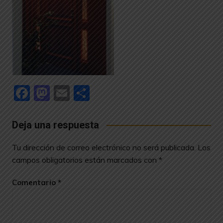
F
M
E
C
a
a
m
o
c
st
ai
m
Deja una respuesta
e
o
l
p
Tu dirección de correo electrónico no será publicada.
Los
b
d
ar
campos obligatorios están marcados con
*
o
o
tir
Comentario
*
o
n
k