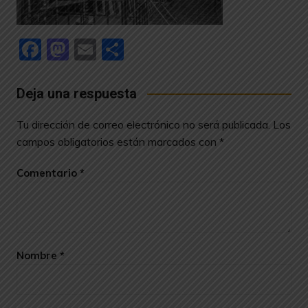
F
M
E
C
a
a
m
o
c
st
ai
m
Deja una respuesta
e
o
l
p
Tu dirección de correo electrónico no será publicada.
Los
b
d
ar
campos obligatorios están marcados con
*
o
o
tir
Comentario
*
o
n
k
Nombre
*