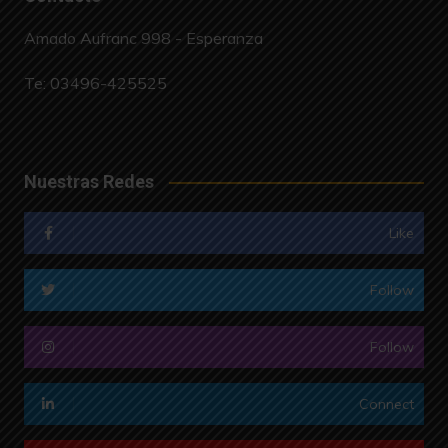
Amado Aufranc 998 - Esperanza
Te:
03496-425525
Nuestras Redes
Like
Follow
Follow
Connect