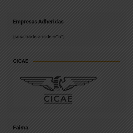
Empresas Adheridas
[smartslider3 slider="5"]
CICAE
Faima