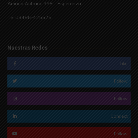
Amado Aufranc 998 - Esperanza
Te:
03496-425525
Nuestras Redes
Like
Follow
Follow
Connect
Follow