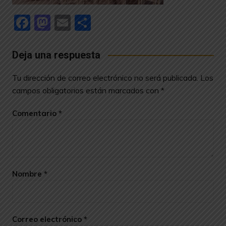
F
M
E
C
a
a
m
o
c
st
ai
m
Deja una respuesta
e
o
l
p
Tu dirección de correo electrónico no será publicada.
Los
b
d
ar
campos obligatorios están marcados con
*
o
o
tir
Comentario
*
o
n
k
Nombre
*
Correo electrónico
*