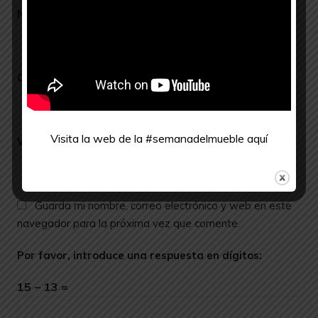
Nombre
*
Correo electrónico
*
Visita la web de la #semanadelmueble
aquí
Web
Guarda mi nombre, correo electrónico y web en este
navegador para la próxima vez que comente.
Por favor, introduce una respuesta en dígitos:
15 − 13 =