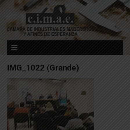
Skip
to
content
IMG_1022 (Grande)