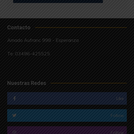
Contacto
Amado Aufranc 998 - Esperanza
Te:
03496-425525
Nuestras Redes
Like
Follow
Follow