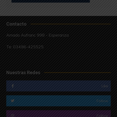
Contacto
Amado Aufranc 998 - Esperanza
Te:
03496-425525
Nuestras Redes
Like
Follow
Follow