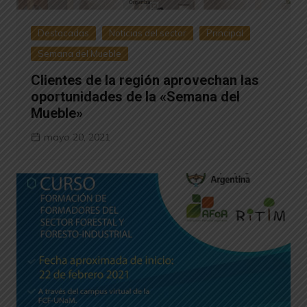
Destacadas
Noticias del sector
Principal
Semana del Mueble
Clientes de la región aprovechan las
oportunidades de la «Semana del
Mueble»
mayo 20, 2021