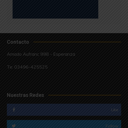
Contacto
Amado Aufranc 998 - Esperanza
Te:
03496-425525
Nuestras Redes
Like
Follow