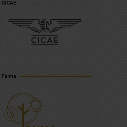
CICAE
Faima