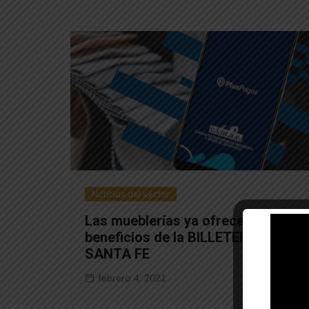
Noticias del sector
Las mueblerías ya ofrecen los
beneficios de la BILLETERA
SANTA FE
febrero 4, 2021