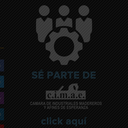
e
w
w
t