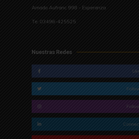
Amado Aufranc 998 - Esperanza
Te:
03496-425525
Nuestras Redes
Lik
Follo
Follo
Connec