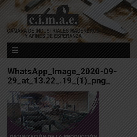
Skip
to
content
WhatsApp_Image_2020-09-
29_at_13.22_.19_(1)_png_