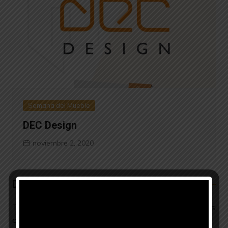
Semana del Mueble
DEC Design
noviembre 2, 2020
Deja una respuesta
Tu dirección de correo electrónico no será publicada.
Los
campos obligatorios están marcados con
*