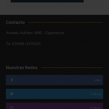
Contacto
Amado Aufranc 998 - Esperanza
Te:
03496-425525
Nuestras Redes
Like
Follow
Follow