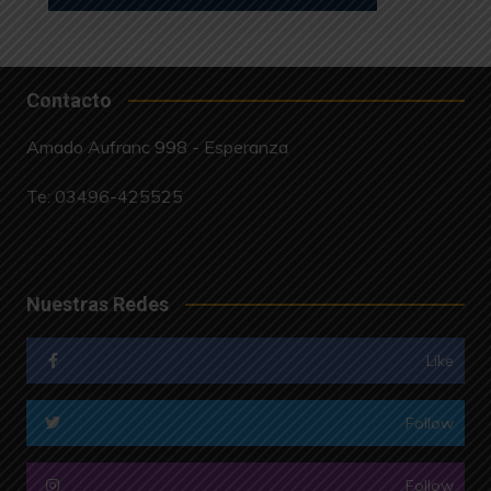
Contacto
Amado Aufranc 998 - Esperanza
Te:
03496-425525
Nuestras Redes
Like
Follow
Follow