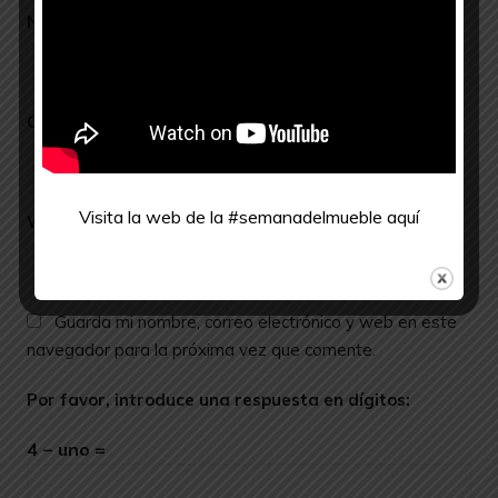
Nombre
*
Correo electrónico
*
Visita la web de la #semanadelmueble
aquí
Web
Guarda mi nombre, correo electrónico y web en este
navegador para la próxima vez que comente.
Por favor, introduce una respuesta en dígitos:
4 − uno =