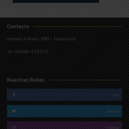
Contacto
Amado Aufranc 998 - Esperanza
Te:
03496-425525
Nuestras Redes
Like
Follow
Follow